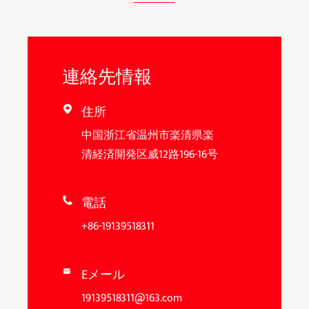
連絡先情報
住所

中国浙江省温州市楽清県楽
清経済開発区威12路196-16号
電話

+86-19139518311
Eメール

19139518311@163.com