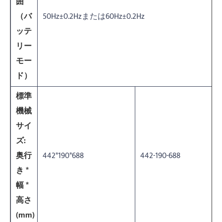
囲
（バ
50Hz±0.2Hzまたは60Hz±0.2Hz
ッテ
リー
モー
ド）
標準
機械
サイ
ズ:
奥行
442*190*688
442-190-688
き *
幅 *
高さ
(mm)