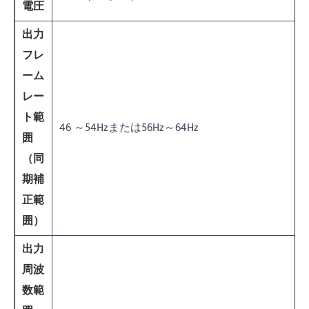
電圧
出力
フレ
ーム
レー
ト範
46 ～54Hzまたは56Hz～64Hz
囲
（同
期補
正範
囲）
出力
周波
数範